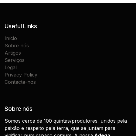
Useful Links
Início
Sobre nós
Artigos
Serviços
Legal
Privacy Policy
Contacte-nos
Sobre nós
Somos cerca de 100 quintas/produtores, unidos pela
paixão e respeito pela terra, que se juntam para
vinificar num espaço comum. A nossa
Adega