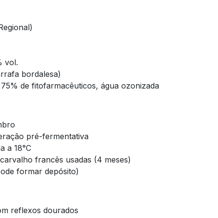
Regional)
 vol.
rrafa bordalesa)
75% de fitofarmacêuticos, água ozonizada
embro
eração pré-fermentativa
a a 18°C
 carvalho francês usadas (4 meses)
(pode formar depósito)
om reflexos dourados