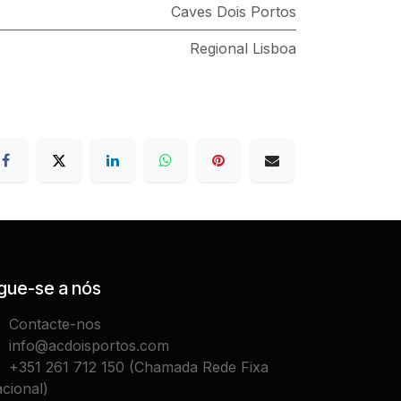
Caves Dois Portos
Regional Lisboa
gue-se a nós
Contacte-nos
info@acdoisportos.com
+351 261 712 150 (Chamada Rede Fixa
cional)