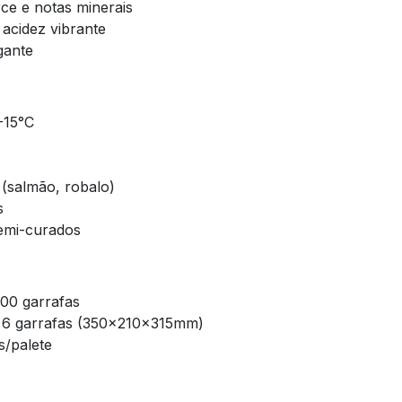
ce e notas minerais
cidez vibrante
gante
-15°C
(salmão, robalo)
s
semi-curados
00 garrafas
 6 garrafas (350x210x315mm)
s/palete