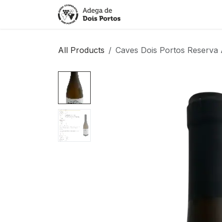
Skip to Content
Início
Região
Produ
All Products
Caves Dois Portos Reserva 