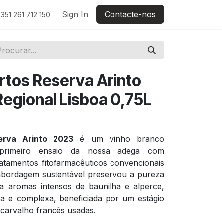
Sign In
Contacte-nos
351 261 712 150
rtos Reserva Arinto
Regional Lisboa 0,75L
erva Arinto 2023
é um vinho branco
 primeiro ensaio da nossa adega com
ratamentos fitofarmacêuticos convencionais
abordagem sustentável preservou a pureza
la aromas intensos de baunilha e alperce,
a e complexa, beneficiada por um estágio
 carvalho francês usadas.